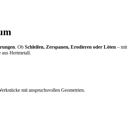
rum
erungen
. Ob
Schleifen, Zerspanen, Erodieren oder Löten
– mit
e
aus Hertmetall.
r Werkstücke mit anspruchsvollen Geometrien.