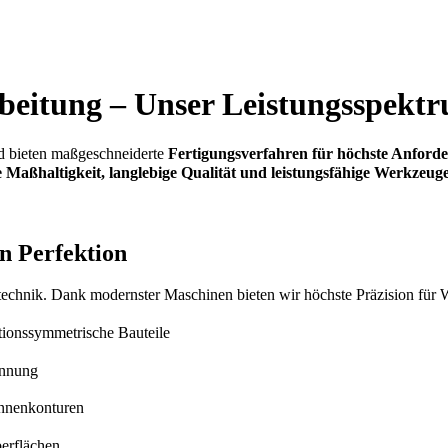
rbeitung – Unser Leistungsspekt
 bieten maßgeschneiderte
Fertigungsverfahren für höchste Anford
 Maßhaltigkeit, langlebige Qualität und leistungsfähige Werkzeug
in Perfektion
eiftechnik. Dank modernster Maschinen bieten wir höchste Präzision fü
ationssymmetrische Bauteile
annung
Innenkonturen
berflächen