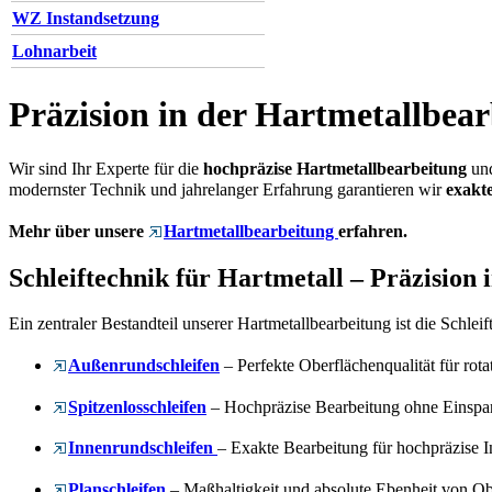
WZ Instandsetzung
Lohnarbeit
Präzision in der Hartmetallbea
Wir sind Ihr Experte für die
hochpräzise Hartmetallbearbeitung
und
modernster Technik und jahrelanger Erfahrung garantieren wir
exakte
Mehr über unsere
Hartmetallbearbeitung
erfahren.
Schleiftechnik für Hartmetall – Präzision 
Ein zentraler Bestandteil unserer Hartmetallbearbeitung ist die Schl
Außenrundschleifen
– Perfekte Oberflächenqualität für rot
Spitzenlosschleifen
– Hochpräzise Bearbeitung ohne Einsp
Innenrundschleifen
– Exakte Bearbeitung für hochpräzise 
Planschleifen
– Maßhaltigkeit und absolute Ebenheit von O