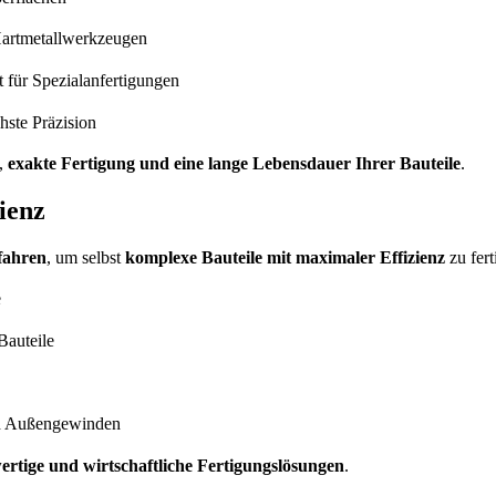
Hartmetallwerkzeugen
 für Spezialanfertigungen
hste Präzision
,
exakte Fertigung und eine lange Lebensdauer Ihrer Bauteile
.
ienz
fahren
, um selbst
komplexe Bauteile mit maximaler Effizienz
zu fert
e
Bauteile
nd Außengewinden
wertige und wirtschaftliche Fertigungslösungen
.