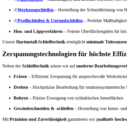
Werkzeugschleifen
– Herstellung der Schneidleistung von 
Profilschleifen & Unrundschleifen
– Perfekte Maßhaltigkeit
Hon- und Läppverfahren
– Feinste Oberflächengüten für höc
Unsere
Hartmetall-Schleiftechnik
ermöglicht
minimale Toleranzen
Zerspanungstechnologien für höchste Effiz
Neben der
Schleiftechnik
setzen wir auf
moderne Bearbeitungsver
Fräsen
– Effiziente Zerspanung für anspruchsvolle Werkstück
Drehen
– Hochpräzise Bearbeitung für rotationssymmetrische 
Bohren
– Präzise Erzeugung von zylindrischen Innenflächen
Gewindeschneiden & -schleifen
– Herstellung von Innen- u
Mit
Präzision und Zuverlässigkeit
garantieren wir q
ualitativ hoch